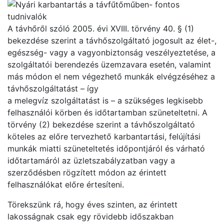
A távhőről szóló 2005. évi XVIII. törvény 40. § (1)
bekezdése szerint a távhőszolgáltató jogosult az élet-,
egészség- vagy a vagyonbiztonság veszélyeztetése, a
szolgáltatói berendezés üzemzavara esetén, valamint
más módon el nem végezhető munkák elvégzéséhez a
távhőszolgáltatást – így
a melegvíz szolgáltatást is – a szükséges legkisebb
felhasználói körben és időtartamban szüneteltetni. A
törvény (2) bekezdése szerint a távhőszolgáltató
köteles az előre tervezhető karbantartási, felújítási
munkák miatti szüneteltetés időpontjáról és várható
időtartamáról az üzletszabályzatban vagy a
szerződésben rögzített módon az érintett
felhasználókat előre értesíteni.
Törekszünk rá, hogy éves szinten, az érintett
lakosságnak csak egy rövidebb időszakban