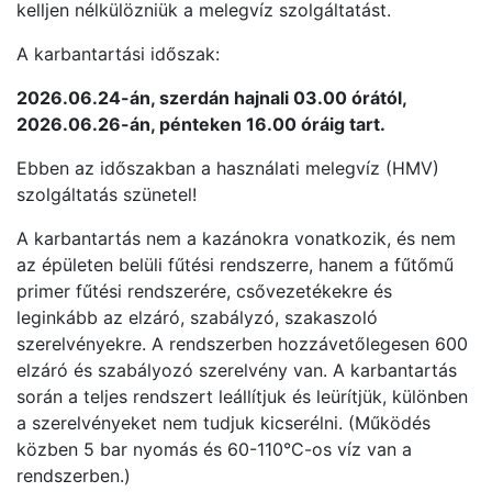
kelljen nélkülözniük a melegvíz szolgáltatást.
A karbantartási időszak:
2026.06.24-án, szerdán hajnali 03.00 órától,
2026.06.26-án, pénteken 16.00 óráig tart.
Ebben az időszakban a használati melegvíz (HMV)
szolgáltatás szünetel!
A karbantartás nem a kazánokra vonatkozik, és nem
az épületen belüli fűtési rendszerre, hanem a fűtőmű
primer fűtési rendszerére, csővezetékekre és
leginkább az elzáró, szabályzó, szakaszoló
szerelvényekre. A rendszerben hozzávetőlegesen 600
elzáró és szabályozó szerelvény van. A karbantartás
során a teljes rendszert leállítjuk és leürítjük, különben
a szerelvényeket nem tudjuk kicserélni. (Működés
közben 5 bar nyomás és 60-110°C-os víz van a
rendszerben.)