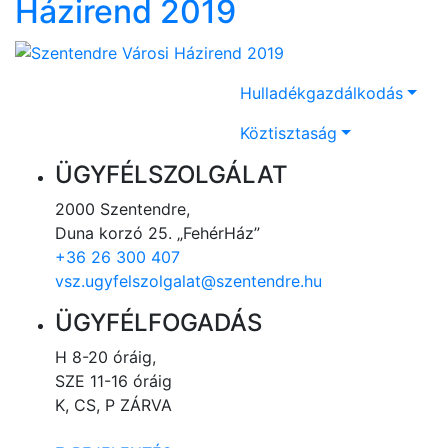
Házirend 2019
Hulladékgazdálkodás
Köztisztaság
ÜGYFÉLSZOLGÁLAT
2000 Szentendre,
Duna korzó 25. „FehérHáz”
+36 26 300 407
vsz.ugyfelszolgalat@szentendre.hu
ÜGYFÉLFOGADÁS
H 8-20 óráig,
SZE 11-16 óráig
K, CS, P ZÁRVA