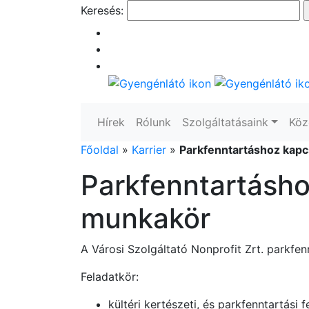
Keresés:
Hírek
Rólunk
Szolgáltatásaink
Köz
Főoldal
»
Karrier
»
Parkfenntartáshoz kapc
Parkfenntartásho
munkakör
A Városi Szolgáltató Nonprofit Zrt. parkfen
Feladatkör:
kültéri kertészeti, és parkfenntartási