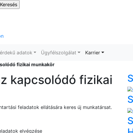
érdekű adatok
Ügyfélszolgálat
Karrier
solódó fizikai munkakör
z kapcsolódó fizikai
S
S
ntartási feladatok ellátására keres új munkatársat.
S
H
 feladatok elvégzése