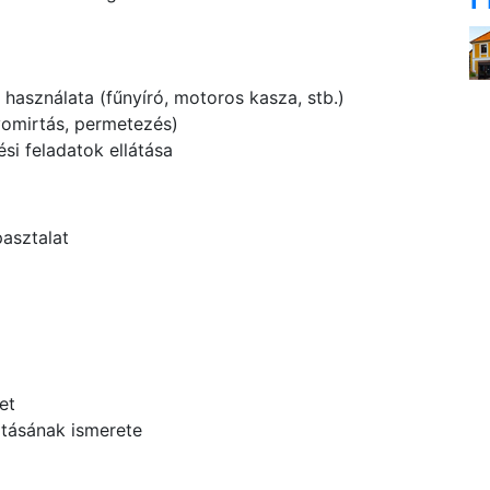
használata (fűnyíró, motoros kasza, stb.)
omirtás, permetezés)
ési feladatok ellátása
pasztalat
et
rtásának ismerete