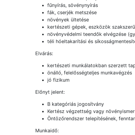
fűnyírás, sövénynyírás
fák, cserjék metszése
növények ültetése
kertészeti gépek, eszközök szakszerű 
növényvédelmi teendők elvégzése (gy
téli hóeltakarítási és síkosságmentesít
Elvárás:
kertészeti munkálatokban szerzett ta
önálló, felelősségteljes munkavégzés
jó fizikum
Előnyt jelent:
B kategóriás jogosítvány
Kertész végzettség vagy növényismer
Öntözőrendszer telepítésének, fennta
Munkaidő: