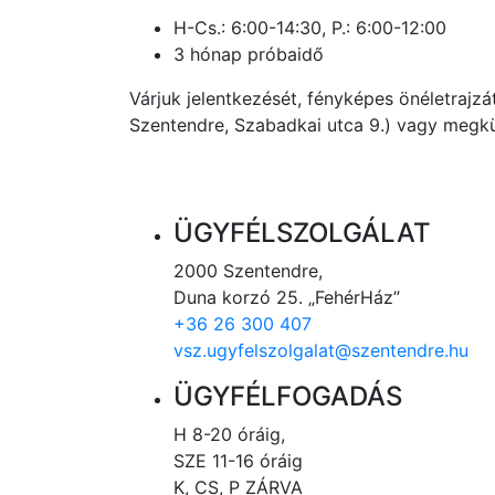
H-Cs.: 6:00-14:30, P.: 6:00-12:00
3 hónap próbaidő
Várjuk jelentkezését, fényképes önéletrajzá
Szentendre, Szabadkai utca 9.) vagy megkül
ÜGYFÉLSZOLGÁLAT
2000 Szentendre,
Duna korzó 25. „FehérHáz”
+36 26 300 407
vsz.ugyfelszolgalat@szentendre.hu
ÜGYFÉLFOGADÁS
H 8-20 óráig,
SZE 11-16 óráig
K, CS, P ZÁRVA