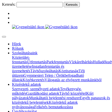
Keresés:
Hírek
Rólunk
Szolgáltatásaink
Közterület-
fenntartás
Útfenntartás
Parkfenntartás
Vízkárelhárítás
Hulladékud
üzemeltetése
Ingatlanfenntartás és
üzemeltetés
Távhőszolgáltatás
Köztisztaság
Téli
útüzem
Gyepmesteri Telep / Örökbefogadható
állatok
Közétkeztetés
Válogatás az elvégzett munkáinkból
Közérdekű adatok
Szervezeti, személyzeti adatok
Tevékenység,
működés
Gazdálkodási adatok
Távhő közzététel
Kiírt
pályázatok
Munkáltatói bejelentési rendszer
Egyéb panaszok és
közérdekű bejelentések
Közérdekű adatok
nyilvánossága
Felkérés bemutatkozásra
Ügyfélszolgálat