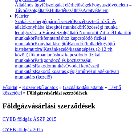
Általános ügyfélszolgálat elérhetőségek
Fogyasztóvédelem –
Távhőszolgáltatás
Hulladékszállítás
Adatvédelem
Karrier
Szakács
Tehergépjármű vezető
Közétkeztető főző- és
tálalókonyhába kisegítői munkakör
Közösségi munka
ledolgozása a Városi Szolgáltató Nonprofit Zrt.-nél
Takarítói
munkakör
Parkfenntartáshoz kapcsolódó fizikai
munkakör
Konyhai kisegítő
Rakodó (hulladékgyüjtő
kisteherautóra)
Kazánkezelő/kazángépész (2-12 t/h
között)
Útkarbantartáshoz kapcsolódó fizikai
munkakör
Parkgondozó és köztisztasági
munkatárs
Rakodómunkás
Óvodai kertészeti
munkatárs
Rakodó kosaras gépjárműre
Hulladékudvari
munkatárs (kezelő)
Főoldal
»
Közérdekű adatok
»
Gazdálkodási adatok
»
Távhő
közzététel
»
Földgázvásárlási szerződések
Földgázvásárlási szerződések
CYEB földgáz ÁSZF 2015
CYEB földgáz 2015