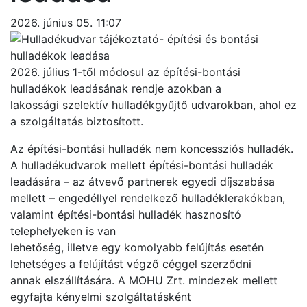
2026. június 05. 11:07
2026. július 1-től módosul az építési-bontási
hulladékok leadásának rendje azokban a
lakossági szelektív hulladékgyűjtő udvarokban, ahol ez
a szolgáltatás biztosított.
Az építési-bontási hulladék nem koncessziós hulladék.
A hulladékudvarok mellett építési-bontási hulladék
leadására – az átvevő partnerek egyedi díjszabása
mellett – engedéllyel rendelkező hulladéklerakókban,
valamint építési-bontási hulladék hasznosító
telephelyeken is van
lehetőség, illetve egy komolyabb felújítás esetén
lehetséges a felújítást végző céggel szerződni
annak elszállítására. A MOHU Zrt. mindezek mellett
egyfajta kényelmi szolgáltatásként