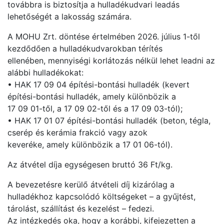
továbbra is biztosítja a hulladékudvari leadás
lehetőségét a lakosság számára.
A MOHU Zrt. döntése értelmében 2026. július 1-től
kezdődően a hulladékudvarokban térítés
ellenében, mennyiségi korlátozás nélkül lehet leadni az
alábbi hulladékokat:
• HAK 17 09 04 építési-bontási hulladék (kevert
építési-bontási hulladék, amely különbözik a
17 09 01-től, a 17 09 02-től és a 17 09 03-tól);
• HAK 17 01 07 építési-bontási hulladék (beton, tégla,
cserép és kerámia frakció vagy azok
keveréke, amely különbözik a 17 01 06-tól).
Az átvétel díja egységesen bruttó 36 Ft/kg.
A bevezetésre kerülő átvételi díj kizárólag a
hulladékhoz kapcsolódó költségeket – a gyűjtést,
tárolást, szállítást és kezelést – fedezi.
Az intézkedés oka, hogy a korábbi, kifejezetten a