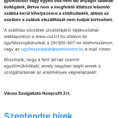
gyümölcsöt vagy egyéb oda nem illő anyagot találnak
kollégáink, illetve nem a megfelelő átlátszó lebomló
zsákba kerül kihelyezésre a zöldhulladék, abban az
esetben a zsákok elszállítását nem tudjuk biztosítani.
A szállítási körzetek utcalistájáról tájékozódhat
weblapunkon a www.vszzrt.hu oldalon és
ügyfélszolgálatunkat a 26/300-407-es telefonszámon,
vagy az
ugyfelszolgalat@szentendre.hu
e-mail címen.
Köszönjük, hogy a fent leírtak szerinti
együttműködését, amely nagyban segíti ennek a
szolgáltatásnak az eredményes végrehajtását!
Városi Szolgáltató Nonprofit Zrt.
Szentendre hírek