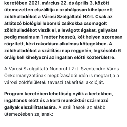
keretében 2021. március 22. és április 3. között
ütemezetten elszállítja a szabályosan kihelyezett
zöldhulladékot a Városi Szolgáltató NZrt. Csak az
átlátszó biológiai lebomló zsákokba csomagolt
zöldhulladékot viszik el, a levágott ágakat, gallyakat
pedig maximum 1 méter hosszú, két helyen szorosan
rögzített, kézi rakodásra alkalmas kötegekben. A
zöldhulladékot a szállítási nap reggelén, legkésőbb 6
óráig kell kihelyezni az ingatlan előtti közterületre.
A Városi Szolgáltató Nonprofit Zrt. Szentendre Város
Önkormányzatának megbízásából idén is megtartja a
városi zöldfelületek tavaszi takarítási akcióját.
Program keretében lehetőség nyílik a kertekben,
ingatlanok előtt és a kerti munkákból származó
gallyak elszállíttatására.
A szállítások az alábbi
ütemezésben zajlanak: