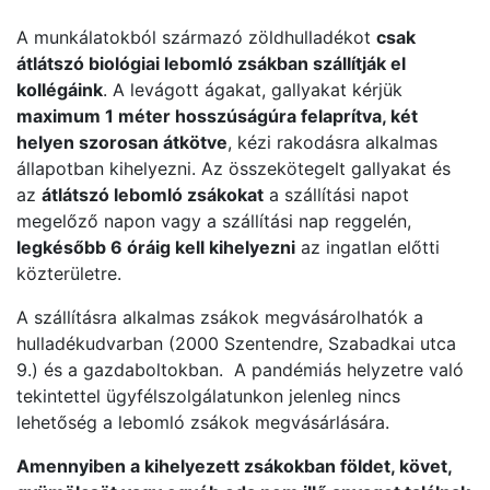
A munkálatokból származó zöldhulladékot
csak
átlátszó biológiai lebomló zsákban szállítják el
kollégáink
. A levágott ágakat, gallyakat kérjük
maximum 1 méter hosszúságúra felaprítva, két
helyen szorosan átkötve
, kézi rakodásra alkalmas
állapotban kihelyezni. Az összekötegelt gallyakat és
az
átlátszó lebomló zsákokat
a szállítási napot
megelőző napon vagy a szállítási nap reggelén,
legkésőbb 6 óráig kell kihelyezni
az ingatlan előtti
közterületre.
A szállításra alkalmas zsákok megvásárolhatók a
hulladékudvarban (2000 Szentendre, Szabadkai utca
9.) és a gazdaboltokban. A pandémiás helyzetre való
tekintettel ügyfélszolgálatunkon jelenleg nincs
lehetőség a lebomló zsákok megvásárlására.
Amennyiben a kihelyezett zsákokban földet, követ,