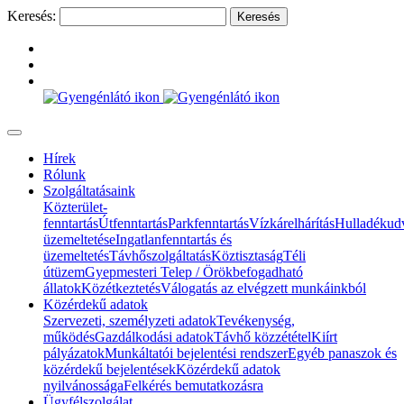
Keresés:
Hírek
Rólunk
Szolgáltatásaink
Közterület-
fenntartás
Útfenntartás
Parkfenntartás
Vízkárelhárítás
Hulladékud
üzemeltetése
Ingatlanfenntartás és
üzemeltetés
Távhőszolgáltatás
Köztisztaság
Téli
útüzem
Gyepmesteri Telep / Örökbefogadható
állatok
Közétkeztetés
Válogatás az elvégzett munkáinkból
Közérdekű adatok
Szervezeti, személyzeti adatok
Tevékenység,
működés
Gazdálkodási adatok
Távhő közzététel
Kiírt
pályázatok
Munkáltatói bejelentési rendszer
Egyéb panaszok és
közérdekű bejelentések
Közérdekű adatok
nyilvánossága
Felkérés bemutatkozásra
Ügyfélszolgálat