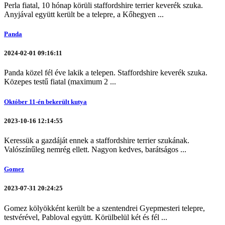
Perla fiatal, 10 hónap körüli staffordshire terrier keverék szuka.
Anyjával együtt került be a telepre, a Kőhegyen ...
Panda
2024-02-01 09:16:11
Panda közel fél éve lakik a telepen. Staffordshire keverék szuka.
Közepes testű fiatal (maximum 2 ...
Október 11-én bekerült kutya
2023-10-16 12:14:55
Keressük a gazdáját ennek a staffordshire terrier szukának.
Valószínűleg nemrég ellett. Nagyon kedves, barátságos ...
Gomez
2023-07-31 20:24:25
Gomez kölyökként került be a szentendrei Gyepmesteri telepre,
testvérével, Pabloval együtt. Körülbelül két és fél ...