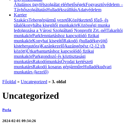
Általános ügyfélszolgálat elérhetőségek
Fogyasztóvédelem –
Távhőszolgáltatás
Hulladékszállítás
Adatvédelem
Karrier
Szakács
Tehergépjármű vezető
Közétkeztető főző- és
tálalókonyhába kisegítői munkakör
Közösségi munka
ledolgozása a Városi Szolgáltató Nonprofit Zrt.-nél
Takarítói
munkakör
Parkfenntartáshoz kapcsolódó fizikai
munkakör
Konyhai kisegítő
Rakodó (hulladékgyüjtő
kisteherautóra)
Kazánkezelő/kazángépész (2-12 t/h
között)
Útkarbantartáshoz kapcsolódó fizikai
munkakör
Parkgondozó és köztisztasági
munkatárs
Rakodómunkás
Óvodai kertészeti
munkatárs
Rakodó kosaras gépjárműre
Hulladékudvari
munkatárs (kezelő)
Főoldal
»
Uncategorized
»
3. oldal
Uncategorized
Perla
2024-02-01 09:34:26