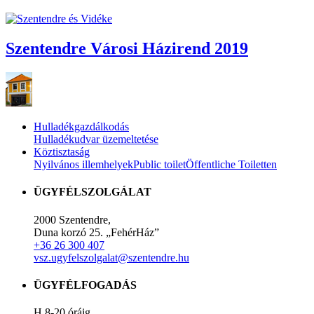
Szentendre Városi Házirend 2019
Hulladékgazdálkodás
Hulladékudvar üzemeltetése
Köztisztaság
Nyilvános illemhelyek
Public toilet
Öffentliche Toiletten
ÜGYFÉLSZOLGÁLAT
2000 Szentendre,
Duna korzó 25. „FehérHáz”
+36 26 300 407
vsz.ugyfelszolgalat@szentendre.hu
ÜGYFÉLFOGADÁS
H 8-20 óráig,