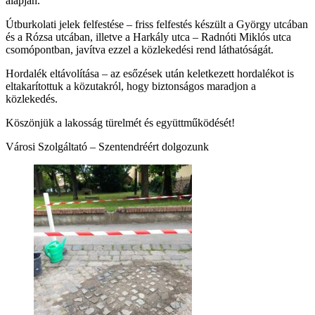
alapján.
Útburkolati jelek felfestése – friss felfestés készült a György utcában
és a Rózsa utcában, illetve a Harkály utca – Radnóti Miklós utca
csomópontban, javítva ezzel a közlekedési rend láthatóságát.
Hordalék eltávolítása – az esőzések után keletkezett hordalékot is
eltakarítottuk a közutakról, hogy biztonságos maradjon a
közlekedés.
Köszönjük a lakosság türelmét és együttműködését!
Városi Szolgáltató – Szentendréért dolgozunk