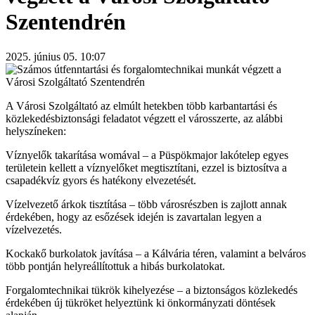
Szentendrén
2025. június 05. 10:07
A Városi Szolgáltató az elmúlt hetekben több karbantartási és
közlekedésbiztonsági feladatot végzett el városszerte, az alábbi
helyszíneken:
Víznyelők takarítása womával – a Püspökmajor lakótelep egyes
területein kellett a víznyelőket megtisztítani, ezzel is biztosítva a
csapadékvíz gyors és hatékony elvezetését.
Vízelvezető árkok tisztítása – több városrészben is zajlott annak
érdekében, hogy az esőzések idején is zavartalan legyen a
vízelvezetés.
Kockakő burkolatok javítása – a Kálvária téren, valamint a belváros
több pontján helyreállítottuk a hibás burkolatokat.
Forgalomtechnikai tükrök kihelyezése – a biztonságos közlekedés
érdekében új tükröket helyeztünk ki önkormányzati döntések