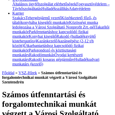
Általános ügyfélszolgálat elérhetőségek
Fogyasztóvédelem –
Távhőszolgáltatás
Hulladékszállítás
Adatvédelem
Karrier
Szakács
Tehergépjármű vezető
Közétkeztető főző- és
tálalókonyhába kisegítői munkakör
Közösségi munka
ledolgozása a Városi Szolgáltató Nonprofit Zrt.-nél
Takarítói
munkakör
Parkfenntartáshoz kapcsolódó fizikai
munkakör
Konyhai kisegítő
Rakodó (hulladékgyüjtő
kisteherautóra)
Kazánkezelő/kazángépész (2-12 t/h
között)
Útkarbantartáshoz kapcsolódó fizikai
munkakör
Parkgondozó és köztisztasági
munkatárs
Rakodómunkás
Óvodai kertészeti
munkatárs
Rakodó kosaras gépjárműre
Hulladékudvari
munkatárs (kezelő)
Főoldal
»
VSZ-Hírek
»
Számos útfenntartási és
forgalomtechnikai munkát végzett a Városi Szolgáltató
Szentendrén
Számos útfenntartási és
forgalomtechnikai munkát
végzett a Városi Szolgáltató