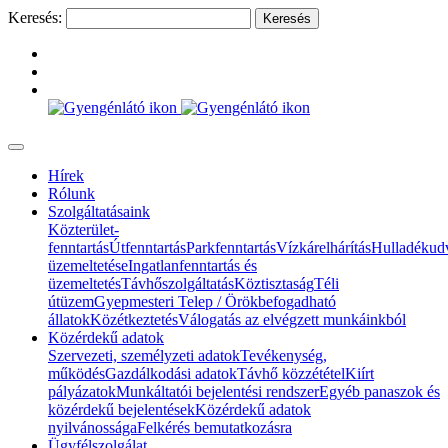
Keresés:
Hírek
Rólunk
Szolgáltatásaink
Közterület-
fenntartás
Útfenntartás
Parkfenntartás
Vízkárelhárítás
Hulladékud
üzemeltetése
Ingatlanfenntartás és
üzemeltetés
Távhőszolgáltatás
Köztisztaság
Téli
útüzem
Gyepmesteri Telep / Örökbefogadható
állatok
Közétkeztetés
Válogatás az elvégzett munkáinkból
Közérdekű adatok
Szervezeti, személyzeti adatok
Tevékenység,
működés
Gazdálkodási adatok
Távhő közzététel
Kiírt
pályázatok
Munkáltatói bejelentési rendszer
Egyéb panaszok és
közérdekű bejelentések
Közérdekű adatok
nyilvánossága
Felkérés bemutatkozásra
Ügyfélszolgálat