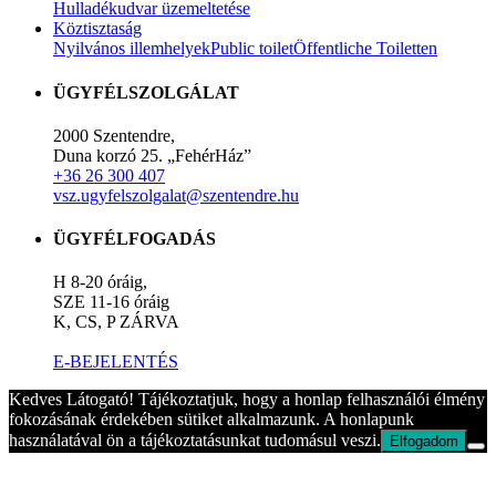
Hulladékudvar üzemeltetése
Köztisztaság
Nyilvános illemhelyek
Public toilet
Öffentliche Toiletten
ÜGYFÉLSZOLGÁLAT
2000 Szentendre,
Duna korzó 25. „FehérHáz”
+36 26 300 407
vsz.ugyfelszolgalat@szentendre.hu
ÜGYFÉLFOGADÁS
H 8-20 óráig,
SZE 11-16 óráig
K, CS, P ZÁRVA
E-BEJELENTÉS
Kedves Látogató! Tájékoztatjuk, hogy a honlap felhasználói élmény
fokozásának érdekében sütiket alkalmazunk. A honlapunk
használatával ön a tájékoztatásunkat tudomásul veszi.
Elfogadom