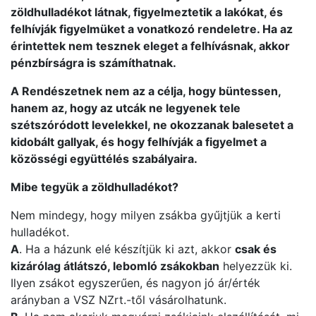
zöldhulladékot látnak, figyelmeztetik a lakókat, és
felhívják figyelmüket a vonatkozó rendeletre. Ha az
érintettek nem tesznek eleget a felhívásnak, akkor
pénzbírságra is számíthatnak.
A Rendészetnek nem az a célja, hogy büntessen,
hanem az, hogy az utcák ne legyenek tele
szétszóródott levelekkel, ne okozzanak balesetet a
kidobált gallyak, és hogy felhívják a figyelmet a
közösségi együttélés szabályaira.
Mibe tegyük a zöldhulladékot?
Nem mindegy, hogy milyen zsákba gyűjtjük a kerti
hulladékot.
A
. Ha a házunk elé készítjük ki azt, akkor
csak és
kizárólag átlátszó, lebomló zsákokban
helyezzük ki.
Ilyen zsákot egyszerűen, és nagyon jó ár/érték
arányban a VSZ NZrt.-től vásárolhatunk.