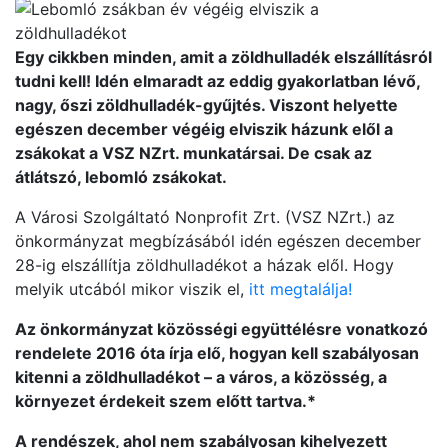
Egy cikkben minden, amit a zöldhulladék elszállításról
tudni kell! Idén elmaradt az eddig gyakorlatban lévő,
nagy, őszi zöldhulladék-gyűjtés. Viszont helyette
egészen december végéig elviszik házunk elől a
zsákokat a VSZ NZrt. munkatársai. De csak az
átlátszó, lebomló zsákokat.
A Városi Szolgáltató Nonprofit Zrt. (VSZ NZrt.) az
önkormányzat megbízásából idén egészen december
28-ig elszállítja zöldhulladékot a házak elől. Hogy
melyik utcából mikor viszik el,
itt megtalálja!
Az önkormányzat közösségi együttélésre vonatkozó
rendelete 2016 óta írja elő, hogyan kell szabályosan
kitenni a zöldhulladékot – a város, a közösség, a
környezet érdekeit szem előtt tartva.*
A rendészek, ahol nem szabályosan kihelyezett