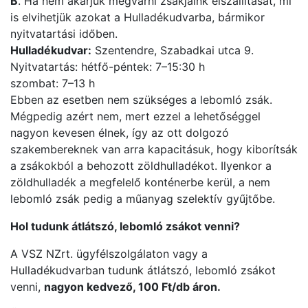
B
. Ha nem akarjuk megvárni zsákjaink elszállítását, mi
is elvihetjük azokat a Hulladékudvarba, bármikor
nyitvatartási időben.
Hulladékudvar:
Szentendre, Szabadkai utca 9.
Nyitvatartás: hétfő-péntek: 7–15:30 h
szombat: 7–13 h
Ebben az esetben nem szükséges a lebomló zsák.
Mégpedig azért nem, mert ezzel a lehetőséggel
nagyon kevesen élnek, így az ott dolgozó
szakembereknek van arra kapacitásuk, hogy kiborítsák
a zsákokból a behozott zöldhulladékot. Ilyenkor a
zöldhulladék a megfelelő konténerbe kerül, a nem
lebomló zsák pedig a műanyag szelektív gyűjtőbe.
Hol tudunk átlátszó, lebomló zsákot venni?
A VSZ NZrt. ügyfélszolgálaton vagy a
Hulladékudvarban tudunk átlátszó, lebomló zsákot
venni,
nagyon kedvező, 100 Ft/db áron.