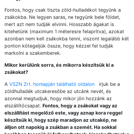
Fontos, hogy csak tiszta zöld-hulladékot tegyünk a
zsákokba. Ne legyen saras, ne tegyünk bele földet,
mert azt nem tudják elvinni. Hosszabb ágakat is
kitehetünk (maximum 1 méteresre felaprítva), azokat
azonban nem kell zsákokba tenni, viszont legalább két
ponton kötegeljük össze, hogy kézzel fel tudják
markolni a szakemberek.
Mikor kerülünk sorra, és mikorra készítsük ki a
zsákokat?
A
VSZN Zrt. honlapján található oldalon
írjuk be a
zöldhulladék utcakeresőbe az utcánk nevét, és
azonnal megtudjuk, hogy mikor jön hozzánk az
elszállítócsapat.
Fontos, hogy a zsákokat vagy az
elszállítást megelőző este, vagy aznap kora reggel
készítsük ki, hogy szép maradjon az utcakép, ne
álljon ott napokig a zsákban a szemét. Ha sokkal