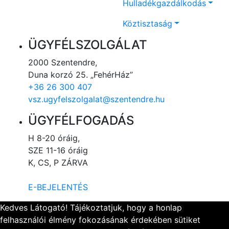
Hulladékgazdálkodás
Köztisztaság
ÜGYFÉLSZOLGÁLAT
2000 Szentendre,
Duna korzó 25. „FehérHáz”
+36 26 300 407
vsz.ugyfelszolgalat@szentendre.hu
ÜGYFÉLFOGADÁS
H 8-20 óráig,
SZE 11-16 óráig
K, CS, P ZÁRVA
E-BEJELENTÉS
Kedves Látogató! Tájékoztatjuk, hogy a honlap
felhasználói élmény fokozásának érdekében sütiket