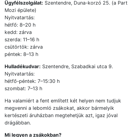
Ügyfélszolgálat:
Szentendre, Duna-korzó 25. (a Part
Mozi épülete)
Nyitvatartás:
hétfő: 8–20 h
kedd: zárva
szerda: 11–16 h
csütörtök: zárva
péntek: 8–13 h
Hulladékudvar:
Szentendre, Szabadkai utca 9.
Nyitvatartás:
hétfő-péntek: 7–15:30 h
szombat: 7–13 h
Ha valamiért a fent említett két helyen nem tudjuk
megvenni a lebomló zsákokat, akkor bármelyik
kertészeti áruházban megtehetjük azt, igaz jóval
drágábban.
Mi legyen a zsákokban?