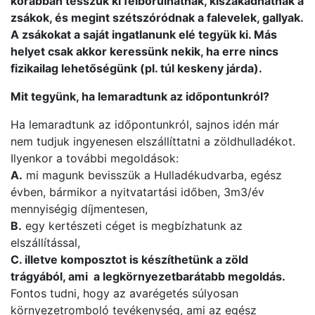
korábban tesszük ki felborulhatnak, kiszakadhatnak a
zsákok, és megint szétszóródnak a falevelek, gallyak.
A zsákokat a saját ingatlanunk elé tegyük ki. Más
helyet csak akkor keressünk nekik, ha erre nincs
fizikailag lehetőségünk (pl. túl keskeny járda).
Mit tegyünk, ha lemaradtunk az időpontunkról?
Ha lemaradtunk az időpontunkról, sajnos idén már
nem tudjuk ingyenesen elszállíttatni a zöldhulladékot.
Ilyenkor a további megoldások:
A.
mi magunk bevisszük a Hulladékudvarba, egész
évben, bármikor a nyitvatartási időben, 3m3/év
mennyiségig díjmentesen,
B.
egy kertészeti céget is megbízhatunk az
elszállítással,
C. illetve komposztot is készíthetünk a zöld
trágyából, ami a legkörnyezetbarátabb megoldás.
Fontos tudni, hogy az avarégetés súlyosan
környezetromboló tevékenység, ami az egész