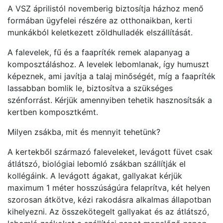
A VSZ áprilistól novemberig biztosítja házhoz menő
formában ügyfelei részére az otthonaikban, kerti
munkákból keletkezett zöldhulladék elszállítását.
A falevelek, fű és a faapríték remek alapanyag a
komposztáláshoz. A levelek lebomlanak, így humuszt
képeznek, ami javítja a talaj minőségét, míg a faapríték
lassabban bomlik le, biztosítva a szükséges
szénforrást. Kérjük amennyiben tehetik hasznosítsák a
kertben komposztkémt.
Milyen zsákba, mit és mennyit tehetünk?
A kertekből származó faleveleket, levágott füvet csak
átlátszó, biológiai lebomló zsákban szállítják el
kollégáink. A levágott ágakat, gallyakat kérjük
maximum 1 méter hosszúságúra felaprítva, két helyen
szorosan átkötve, kézi rakodásra alkalmas állapotban
kihelyezni. Az összekötegelt gallyakat és az átlátszó,