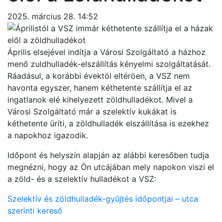
2025. március 28. 14:52
Április elsejével indítja a Városi Szolgáltató a házhoz
menő zuldhulladék-elszállítás kényelmi szolgáltatását.
Ráadásul, a korábbi évektöl eltéröen, a VSZ nem
havonta egyszer, hanem kéthetente szállítja el az
ingatlanok elé kihelyezett zöldhulladékot. Mivel a
Városi Szolgáltató már a szelektív kukákat is
kéthetente üríti, a zöldhulladék elszállítása is ezekhez
a napokhoz igazodik.
Időpont és helyszín alapján az alábbi keresőben tudja
megnézni, hogy az Ön utcájában mely napokon viszi el
a zöld- és a szelektív hulladékot a VSZ:
Szelektív és zöldhulladék-gyűjtés időpontjai – utca
szerinti kereső