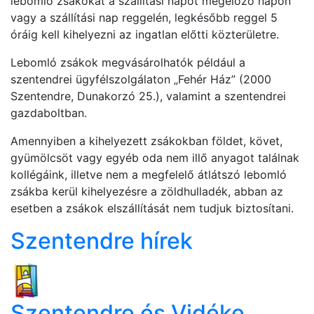
lebomló zsákokat a szállítási napot megelőző napon
vagy a szállítási nap reggelén, legkésőbb reggel 5
óráig kell kihelyezni az ingatlan előtti közterületre.
Lebomló zsákok megvásárolhatók például a
szentendrei ügyfélszolgálaton „Fehér Ház” (2000
Szentendre, Dunakorzó 25.), valamint a szentendrei
gazdaboltban.
Amennyiben a kihelyezett zsákokban földet, követ,
gyümölcsöt vagy egyéb oda nem illő anyagot találnak
kollégáink, illetve nem a megfelelő átlátszó lebomló
zsákba kerül kihelyezésre a zöldhulladék, abban az
esetben a zsákok elszállítását nem tudjuk biztosítani.
Szentendre hírek
Szentendre és Vidéke